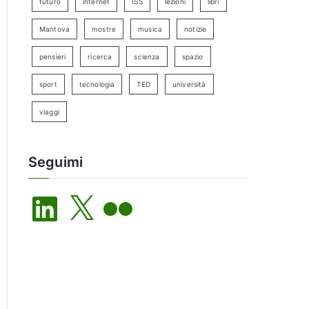
futuro
internet
ISS
lezioni
libri
Mantova
mostre
musica
notizie
pensieri
ricerca
scienza
spazio
sport
tecnologia
TED
università
viaggi
Seguimi
L
X
F
i
l
n
i
k
c
e
k
d
r
I
n