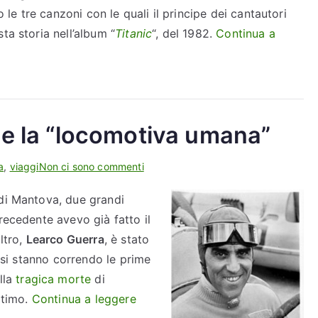
o le tre canzoni con le quali il principe dei cantautori
ta storia nell’album “
Titanic
“, del 1982.
Continua a
 e la “locomotiva umana”
per
a
,
viaggi
Non ci sono commenti
Il
 di Mantova, due grandi
“mantovano
recedente avevo già fatto il
volante”
e
’altro,
Learco Guerra
, è stato
la
i si stanno correndo le prime
“locomotiva
lla
tragica morte
di
umana”
“
ltimo.
Continua a leggere
I