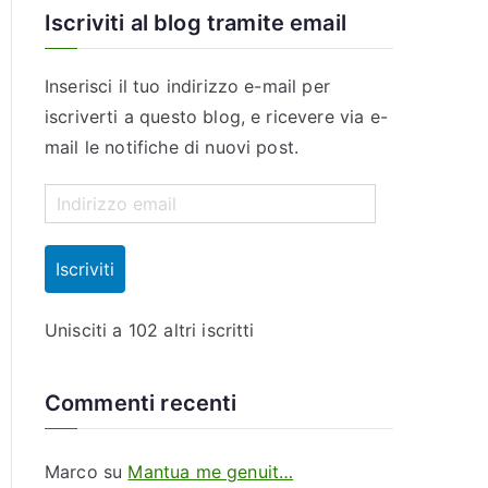
Iscriviti al blog tramite email
Inserisci il tuo indirizzo e-mail per
iscriverti a questo blog, e ricevere via e-
mail le notifiche di nuovi post.
I
n
d
Iscriviti
i
r
Unisciti a 102 altri iscritti
i
z
Commenti recenti
z
o
Marco
su
Mantua me genuit…
e