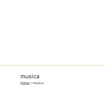
Vai
al
contenuto
musica
Home
musica