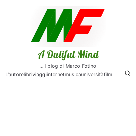
A Dutiful Mind
...il blog di Marco Fotino
L’autore
libri
viaggi
internet
musica
università
film