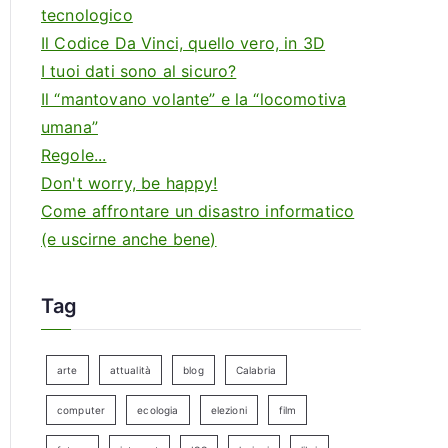
tecnologico
Il Codice Da Vinci, quello vero, in 3D
I tuoi dati sono al sicuro?
Il “mantovano volante” e la “locomotiva
umana”
Regole...
Don't worry, be happy!
Come affrontare un disastro informatico
(e uscirne anche bene)
Tag
arte
attualità
blog
Calabria
computer
ecologia
elezioni
film