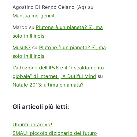
m
Agostino Di Renzo Celano (Aq)
su
a
Mantua me genuit…
i
Marco
su
Plutone è un pianeta? Sì, ma
l
solo in Illinois
Musil87
su
Plutone è un pianeta? Sì, ma
solo in Illinois
L’adozione dell’IPv6 e il “riscaldamento
globale” di Internet | A Dutiful Mind
su
Natale 2013: ultima chiamata?
Gli articoli più letti:
Ubuntu in arrivo!
SMAU: piccolo dizionario del futuro