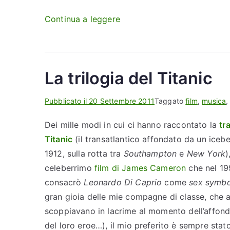
“
Continua a leggere
D
o
n
La trilogia del Titanic
’
t
Pubblicato il
20 Settembre 2011
Taggato
film
,
musica
w
o
Dei mille modi in cui ci hanno raccontato la
tr
r
Titanic
(il transatlantico affondato da un icebe
r
1912, sulla rotta tra
Southampton
e
New York
)
y
celeberrimo
film di James Cameron
che nel 19
,
consacrò
Leonardo Di Caprio
come
sex symbo
b
gran gioia delle mie compagne di classe, che 
e
scoppiavano in lacrime al momento dell’affo
h
del loro eroe…), il mio preferito è sempre stat