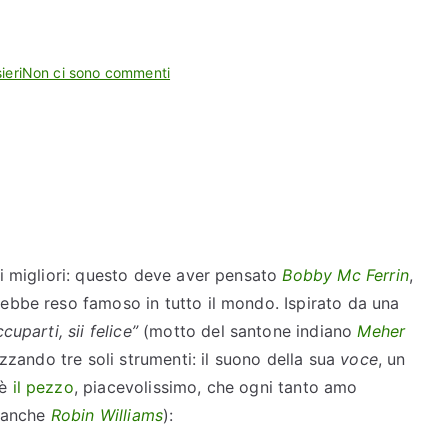
per
ieri
Non ci sono commenti
Don’t
worry,
be
happy!
i migliori: questo deve aver pensato
Bobby Mc Ferrin
,
ebbe reso famoso in tutto il mondo. Ispirato da una
uparti, sii felice”
(motto del santone indiano
Meher
lizzando tre soli strumenti: il suono della sua
voce
, un
 è
il pezzo
, piacevolissimo, che ogni tanto amo
 anche
Robin Williams
):