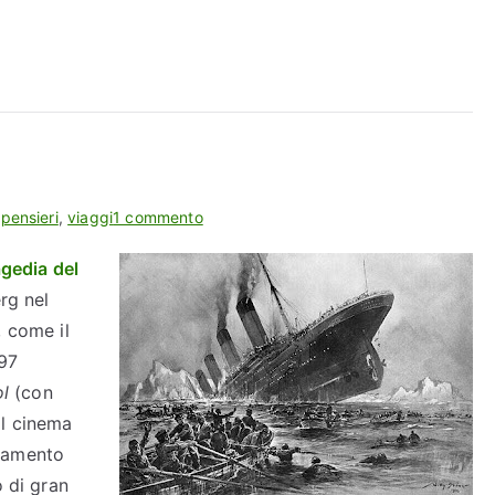
su
,
pensieri
,
viaggi
1 commento
La
agedia del
trilogia
rg nel
del
Titanic
, come il
97
l
(con
al cinema
ndamento
o di gran