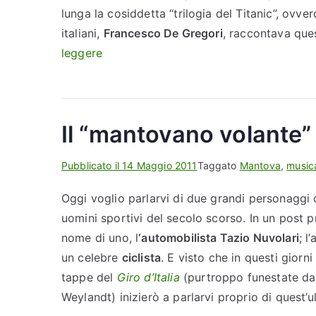
a
lunga la cosiddetta “trilogia del Titanic”, ovver
p
italiani,
Francesco De Gregori
, raccontava ques
p
“
leggere
y
L
!
a
”
t
Il “mantovano volante”
r
i
Pubblicato il
14 Maggio 2011
Taggato
Mantova
,
music
l
o
Oggi voglio parlarvi di due grandi personaggi
g
uomini sportivi del secolo scorso. In un post p
i
nome di uno, l
‘automobilista Tazio Nuvolari
; l
a
un celebre
ciclista
. E visto che in questi giorn
d
tappe del
Giro d’Italia
(purtroppo funestate da
e
Weylandt) inizierò a parlarvi proprio di quest’u
l