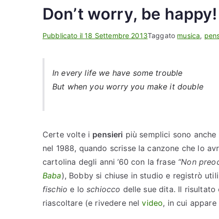
Don’t worry, be happy!
Pubblicato il
18 Settembre 2013
Taggato
musica
,
pens
In every life we have some trouble
But when you worry you make it double
Certe volte i
pensieri
più semplici sono anche 
nel 1988, quando scrisse la canzone che lo avr
cartolina degli anni ’60 con la frase
“Non preocc
Baba
), Bobby si chiuse in studio e registrò uti
fischio
e lo
schiocco
delle sue dita. Il risultato
riascoltare (e rivedere nel
video
, in cui appare