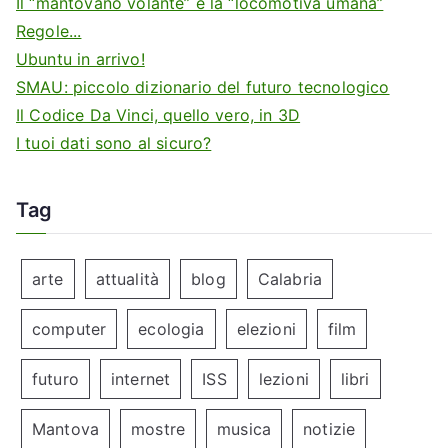
Il “mantovano volante” e la “locomotiva umana”
Regole...
Ubuntu in arrivo!
SMAU: piccolo dizionario del futuro tecnologico
Il Codice Da Vinci, quello vero, in 3D
I tuoi dati sono al sicuro?
Tag
arte
attualità
blog
Calabria
computer
ecologia
elezioni
film
futuro
internet
ISS
lezioni
libri
Mantova
mostre
musica
notizie