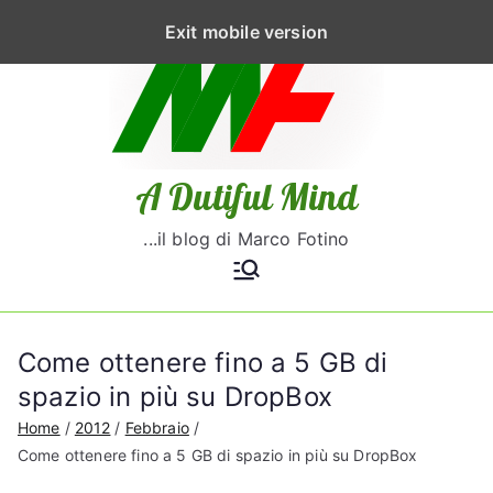
V
Exit mobile version
a
i
a
l
c
A Dutiful Mind
o
n
...il blog di Marco Fotino
t
e
n
u
Come ottenere fino a 5 GB di
t
spazio in più su DropBox
o
Home
2012
Febbraio
Come ottenere fino a 5 GB di spazio in più su DropBox