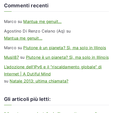
z
Commenti recenti
z
o
Marco
su
Mantua me genuit…
e
m
Agostino Di Renzo Celano (Aq)
su
a
Mantua me genuit…
i
Marco
su
Plutone è un pianeta? Sì, ma solo in Illinois
l
Musil87
su
Plutone è un pianeta? Sì, ma solo in Illinois
L’adozione dell’IPv6 e il “riscaldamento globale” di
Internet | A Dutiful Mind
su
Natale 2013: ultima chiamata?
Gli articoli più letti: