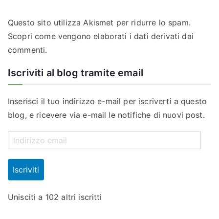
i
Questo sito utilizza Akismet per ridurre lo spam.
c
Scopri come vengono elaborati i dati derivati dai
o
commenti
.
l
Iscriviti al blog tramite email
i
Inserisci il tuo indirizzo e-mail per iscriverti a questo
blog, e ricevere via e-mail le notifiche di nuovi post.
I
n
d
Iscriviti
i
r
Unisciti a 102 altri iscritti
i