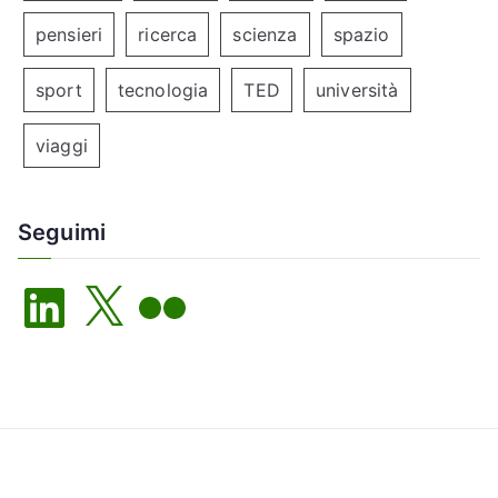
pensieri
ricerca
scienza
spazio
sport
tecnologia
TED
università
viaggi
Seguimi
L
X
F
i
l
n
i
k
c
e
k
d
r
I
n