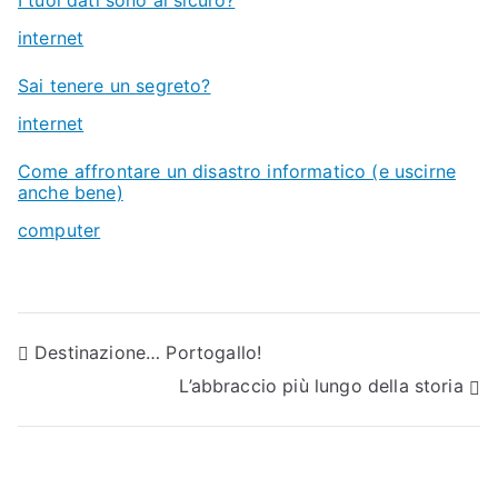
I tuoi dati sono al sicuro?
In relazione a
internet
Sai tenere un segreto?
In relazione a
internet
Come affrontare un disastro informatico (e uscirne
anche bene)
In relazione a
computer
N
Destinazione… Portogallo!
L’abbraccio più lungo della storia
a
v
i