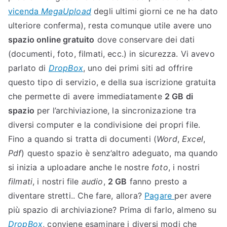
e
vicenda
MegaUpload
degli ultimi giorni ce ne ha dato
f
ulteriore conferma), resta comunque utile avere uno
i
spazio online gratuito
dove conservare dei dati
n
(documenti, foto, filmati, ecc.) in sicurezza. Vi avevo
o
parlato di
DropBox
, uno dei primi siti ad offrire
a
questo tipo di servizio, e della sua iscrizione gratuita
5
che permette di avere immediatamente
2 GB di
G
spazio
per l’archiviazione, la sincronizazione tra
B
d
diversi computer e la condivisione dei propri file.
i
Fino a quando si tratta di documenti (
Word
,
Excel
,
s
Pdf
) questo spazio è senz’altro adeguato, ma quando
p
si inizia a uploadare anche le nostre
foto
, i nostri
a
filmati
, i nostri file
audio
,
2 GB
fanno presto a
z
diventare stretti.. Che fare, allora?
Pagare
per avere
i
più spazio di archiviazione? Prima di farlo, almeno su
o
DropBox
, conviene esaminare i diversi modi che
i