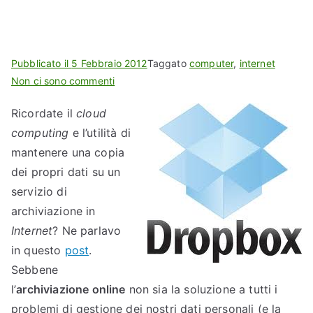
Pubblicato il
5 Febbraio 2012
Taggato
computer
,
internet
p
Non ci sono commenti
e
Ricordate il
cloud
r
computing
e l’utilità di
C
o
mantenere una copia
m
dei propri dati su un
e
servizio di
o
archiviazione in
t
Internet
? Ne parlavo
t
in questo
post
.
e
Sebbene
n
l’
archiviazione online
non sia la soluzione a tutti i
e
r
problemi di gestione dei nostri dati personali (e la