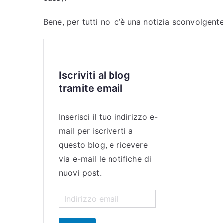
a
l
Bene, per tutti noi c’è una notizia sconvolgen
e
”
d
i
Iscriviti al blog
I
tramite email
n
t
Inserisci il tuo indirizzo e-
e
mail per iscriverti a
r
questo blog, e ricevere
n
e
via e-mail le notifiche di
t
nuovi post.
I
n