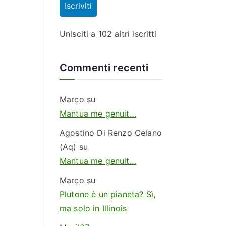
d
Iscriviti
i
r
Unisciti a 102 altri iscritti
i
z
Commenti recenti
z
o
Marco
su
e
Mantua me genuit…
m
a
Agostino Di Renzo Celano
i
(Aq)
su
l
Mantua me genuit…
Marco
su
Plutone è un pianeta? Sì,
ma solo in Illinois