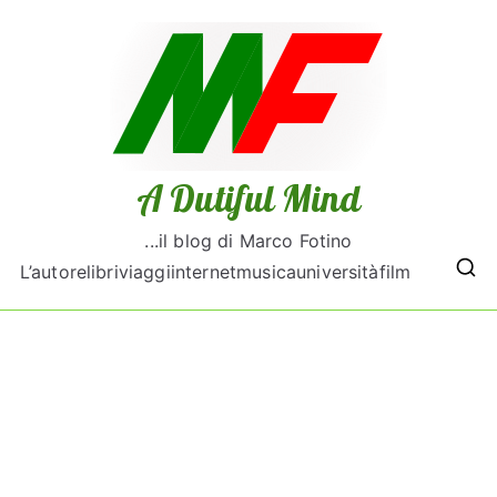
A Dutiful Mind
...il blog di Marco Fotino
L’autore
libri
viaggi
internet
musica
università
film