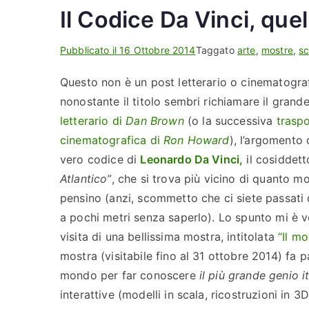
Il Codice Da Vinci, quel
Pubblicato il
16 Ottobre 2014
Taggato
arte
,
mostre
,
sc
Questo non è un post letterario o cinematogra
nonostante il titolo sembri richiamare il grand
letterario di
Dan Brown
(o la successiva
trasp
cinematografica di
Ron Howard
), l’argomento d
vero codice di
Leonardo Da Vinci,
il cosiddet
Atlantico”
, che si trova più vicino di quanto mol
pensino (anzi, scommetto che ci siete passati 
a pochi metri senza saperlo). Lo spunto mi è v
visita di una bellissima mostra, intitolata
“Il m
mostra (visitabile fino al 31 ottobre 2014) fa p
mondo per far conoscere
il più grande genio it
interattive (modelli in scala, ricostruzioni in 3D