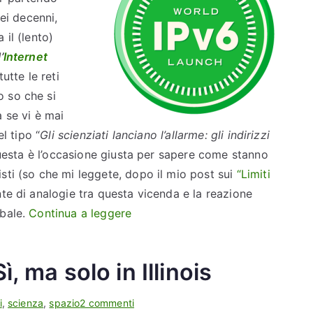
D
n
nei decenni,
c
 il (lento)
i
’
Internet
,
utte le reti
q
 so che si
u
 se vi è mai
e
l tipo “
Gli scienziati lanciano l’allarme: gli indirizzi
l
esta è l’occasione giusta per sapere come stanno
l
sti (so che mi leggete, dopo il mio post sui
“Limiti
o
te di analogie tra questa vicenda e la reazione
v
“
obale.
Continua a leggere
e
L
r
’
o
, ma solo in Illinois
a
,
d
i
s
i
,
scienza
,
spazio
2 commenti
o