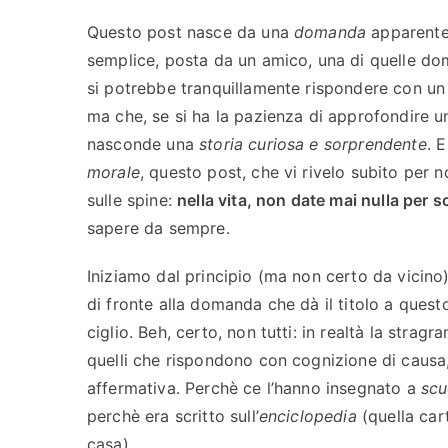
“
Questo post nasce da una
domanda
apparent
r
semplice, posta da un amico, una di quelle do
i
si potrebbe tranquillamente rispondere con un 
s
ma che, se si ha la pazienza di approfondire un
c
a
nasconde una
storia curiosa e sorprendente
. 
l
morale
, questo post, che vi rivelo subito per n
d
sulle spine:
nella vita, non date mai nulla per 
a
sapere da sempre.
m
e
Iniziamo dal principio (ma non certo da vicino)
n
di fronte alla domanda che dà il titolo a ques
t
ciglio. Beh, certo, non tutti: in realtà la str
o
quelli che rispondono con cognizione di causa,
g
affermativa. Perchè ce l’hanno insegnato a
scu
l
perchè era scritto sull’
o
enciclopedia
(quella cart
b
casa).