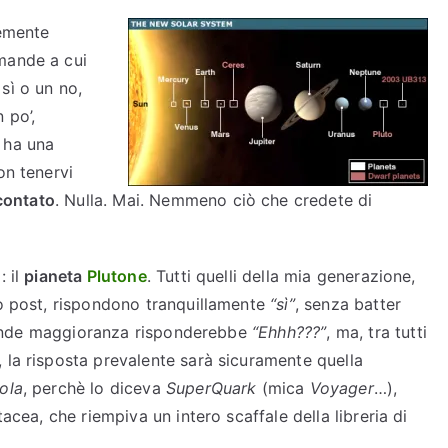
n
u
z
emente
3
P
i
mande a cui
l
D
o
u
sì o un no,
”
n
t
 po’,
e
o
E ha una
n
d
on tenervi
e
e
scontato
. Nulla. Mai. Nemmeno ciò che credete di
è
l
u
l
n
: il
pianeta
Plutone
. Tutti quelli della mia generazione,
’
p
to post, rispondono tranquillamente
I
“sì”
, senza batter
i
agrande maggioranza risponderebbe
P
“Ehhh???”
, ma, tra tutti
a
 la risposta prevalente sarà sicuramente quella
v
n
e
ola
, perchè lo diceva
SuperQuark
6
(mica
Voyager
…),
t
acea, che riempiva un intero scaffale della libreria di
e
a
i